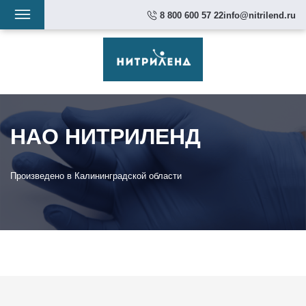
Перейти
Навигация
8 800 600 57 22
info@nitrilend.ru
к
Основная
основному
навигация
содержанию
НАО НИТРИЛЕНД
Произведено в Калининградской области